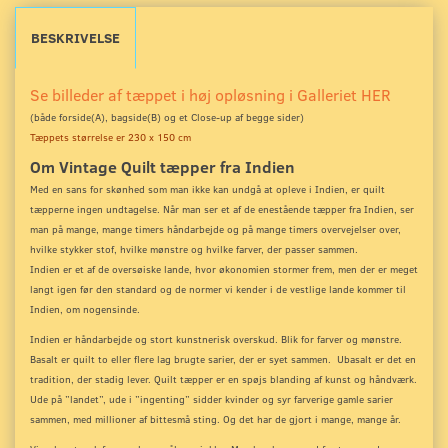
BESKRIVELSE
Se billeder af tæppet i høj opløsning i Galleriet HER
(både forside(A), bagside(B) og et Close-up
af begge sider)
Tæppets størrelse er 230 x 150 cm
Om Vintage Quilt tæpper fra Indien
Med en sans for skønhed som man ikke kan undgå at opleve i Indien, er quilt
tæpperne ingen undtagelse. Når man ser et af de enestående tæpper fra Indien, ser
man på mange, mange timers håndarbejde og på mange timers overvejelser over,
hvilke stykker stof, hvilke mønstre og hvilke farver, der passer sammen.
Indien er et af de oversøiske lande, hvor økonomien stormer frem, men der er meget
langt igen før den standard og de normer vi kender i de vestlige lande kommer til
Indien, om nogensinde.
Indien er håndarbejde og stort kunstnerisk overskud. Blik for farver og mønstre.
Basalt er quilt to eller flere lag brugte sarier, der er syet sammen. Ubasalt er det en
tradition, der stadig lever. Quilt tæpper er en spøjs blanding af kunst og håndværk.
Ude på ”landet”, ude i ”ingenting” sidder kvinder og syr farverige gamle sarier
sammen, med millioner af bittesmå sting. Og det har de gjort i mange, mange år.