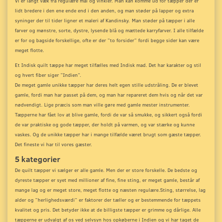
Vi er langt væk fra regulære mål og vinkler. Man kan komme ud for tæpper der er
lidt bredere i den ene ende end i den anden, og man støder på lapper og extra
syninger der til tider ligner et maleri af Kandinsky.
Man støder på tæpper i alle
farver og mønstre, sorte, dystre, lysende blå og mættede karryfarver. I alle tilfælde
er for og bagside forskellige, ofte er der ”to forsider” fordi begge sider kan være
meget flotte.
Et Indisk quilt tæppe har meget tilfælles med Indisk mad. Det har karakter og stil
og hvert fiber siger ”Indien”.
De meget gamle unikke tæpper har deres helt egen stille udstråling. De er blevet
gamle, fordi man har passet på dem, og man har repareret dem hvis og når det var
nødvendigt. Lige præcis som man ville gøre med gamle mester instrumenter.
Tæpperne har fået lov at blive gamle, fordi de var så smukke, og sikkert også fordi
de var praktiske og gode tæpper, der holdt på varmen, og var stærke og kunne
vaskes. Og de unikke tæpper har i mange tilfælde været brugt som gæste tæpper.
Det fineste vi har til vores gæster.
5 kategorier
De quilt tæpper vi sælger er alle gamle. Men der er store forskelle. De bedste og
dyreste tæpper er syet med millioner af fine, fine sting, er meget gamle, består af
mange lag og er meget store, meget flotte og næsten regulære.
Sting, størrelse, lag
alder og ”herlighedsværdi” er faktorer der tæller og er bestemmende for tæppets
kvalitet og pris. Det betyder ikke at de billigste tæpper er grimme og dårlige. Alle
tæpperne er udvalgt af os ved selvsyn hos opkøberne i Indien og vi har taget de