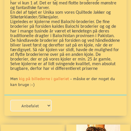
har vi kun 1 af. Det er tøj med flotte broderede mønstre
og fantastiske farver.
En del af tøjet er Unika som vores Quiltede Jakker og
Silketørklæder/Silkesjaler.
Ligeledes er kjolerne med Balochi-broderier. De fine
broderier på forsiden kaldes Balochi broderier og og de
har i mange tusinde år været et kendetegn på deres
traditionelle dragter i Balochistan provinsen i Pakistan.
De håndlavede broderier på forsiden og ved håndleddene
bliver lavet først og derefter sat på en kjole, når de er
færdigsyet. Så når kjolen var slidt, havde de mulighed for
at flytte broderierne over på en anden kjole. De
broderier, der er på vores kjoler er min. 25 år gamle.
Selve kjolerne er af lidt svingende kvalitet, men absolut
brugbare, derfor har vi differentieret priserne
Men
kig på billederne i galleriet
- måske er der noget du
kan bruge :-)