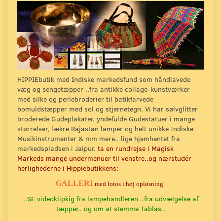
HIPPIEbutik med Indiske markedsfund som håndlavede
væg og sengetæpper ..fra antikke collage-kunstværker
med silke og perlebroderier til batikfarvede
bomuldstæpper med sol og stjernetegn. Vi har sølvglitter
broderede Gudeplakater, yndefulde Gudestatuer i mange
størrelser, lækre Rajastan lamper og helt unikke Indiske
Musikinstrumenter & mm mere.. lige hjemhentet fra
markedspladsen i Jaipur.
ta en rundrejse
i Magisk
Markeds mange undermenuer til venstre..og nærstudér
herlighederne i Hippiebutikkens:
GALLER
I
med fotos i høj opløsning
..SE videoklipkig fra lampehandleren ..fra udvælgelse af
tæpper.. og om at stemme Tablas..