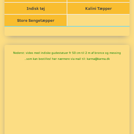
Indisk tøj
Kalini Tæpper
Store Sengetæpper
Nederst: video med indiske gudestatuer fr 50 cm til 2 m
af bronce og messing
..som kan bestilles! hør nærmere via mail til: karma@karma.dk