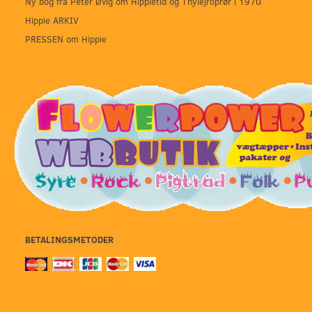
Ny bog fra Peter Øvig om Hippietid og Thylejroprør i 1970
Hippie ARKIV
PRESSEN om Hippie
BETALINGSMETODER