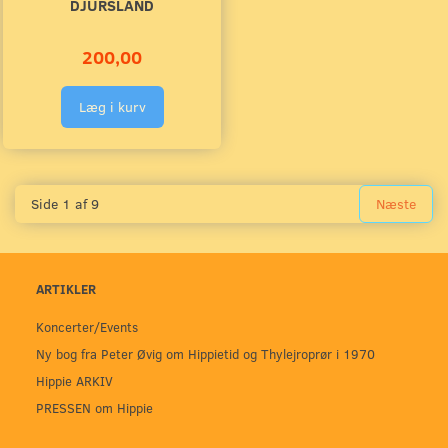
DJURSLAND
200,00
Læg i kurv
Side 1 af 9
Næste
ARTIKLER
Koncerter/Events
Ny bog fra Peter Øvig om Hippietid og Thylejroprør i 1970
Hippie ARKIV
PRESSEN om Hippie