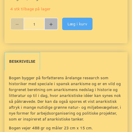
4 stk tilbage på lager
Læg i kurv
BESKRIVELSE
Bogen bygger på forfatterens årelange research som
historiker med speciale i spansk anarkisme og er en vild og
forgrenet beretning om anarkismens nedslag i historie og
litteratur op til i dag, hvor anarkistiske idéer kan synes nok
så påkrævede. Der kan da også spores et vist anarkistisk
aftryk i mange nutidige grønne natur- og miljøbevægelser, i
nye former for arbejdsorganisering og politiske projekter,
som er inspireret af anarkistiske tanker.
Bogen vejer 488 gr og måler 23 cm x 15 cm.