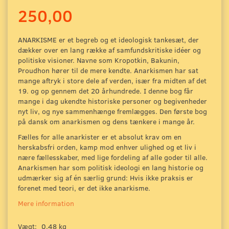
250,00
ANARKISME er et begreb og et ideologisk tankesæt, der
dækker over en lang række af samfundskritiske idéer og
politiske visioner. Navne som Kropotkin, Bakunin,
Proudhon hører til de mere kendte. Anarkismen har sat
mange aftryk i store dele af verden, især fra midten af det
19. og op gennem det 20 århundrede. I denne bog får
mange i dag ukendte historiske personer og begivenheder
nyt liv, og nye sammenhænge fremlægges. Den første bog
på dansk om anarkismen og dens tænkere i mange år.
Fælles for alle anarkister er et absolut krav om en
herskabsfri orden, kamp mod enhver ulighed og et liv i
nære fællesskaber, med lige fordeling af alle goder til alle.
Anarkismen har som politisk ideologi en lang historie og
udmærker sig af én særlig grund: Hvis ikke praksis er
forenet med teori, er det ikke anarkisme.
Mere information
Vægt:
0,48 kg