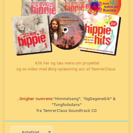
Klik her og læs mere om projektet
og se video med Øvig oplæsning acc af TømrerClaus
..Snighør numrene:
"Himmelsang", "OgDageneGik" &
"Tungfodsdans"
fra TømrerClaus Soundtrack CD