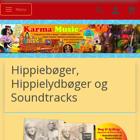
Menu
Skifte navigation
Hippiebøger,
Hippielydbøger og
Soundtracks