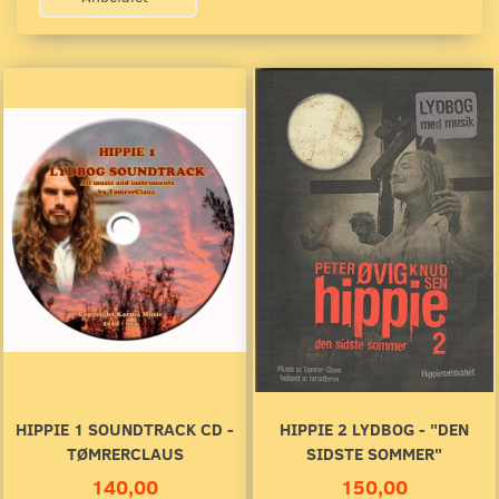
HIPPIE 1 SOUNDTRACK CD -
HIPPIE 2 LYDBOG - "DEN
TØMRERCLAUS
SIDSTE SOMMER"
140,00
150,00