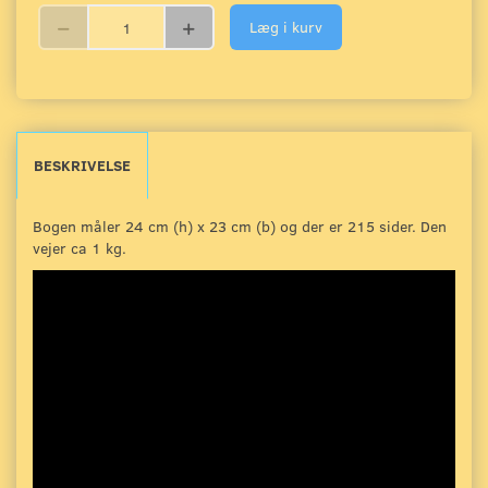
Læg i kurv
BESKRIVELSE
Bogen måler 24 cm (h) x 23 cm (b) og der er 215 sider. Den
vejer ca 1 kg.