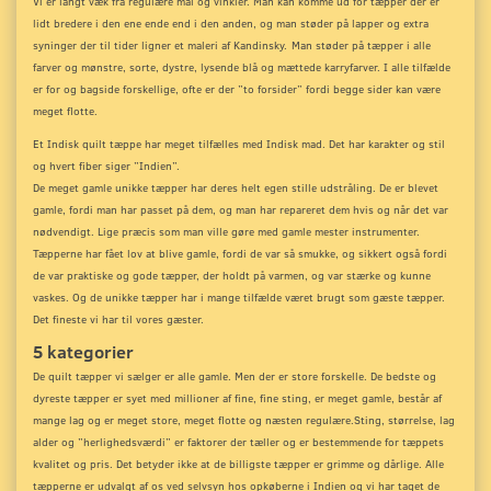
Vi er langt væk fra regulære mål og vinkler. Man kan komme ud for tæpper der er
lidt bredere i den ene ende end i den anden, og man støder på lapper og extra
syninger der til tider ligner et maleri af Kandinsky.
Man støder på tæpper i alle
farver og mønstre, sorte, dystre, lysende blå og mættede karryfarver. I alle tilfælde
er for og bagside forskellige, ofte er der ”to forsider” fordi begge sider kan være
meget flotte.
Et Indisk quilt tæppe har meget tilfælles med Indisk mad. Det har karakter og stil
og hvert fiber siger ”Indien”.
De meget gamle unikke tæpper har deres helt egen stille udstråling. De er blevet
gamle, fordi man har passet på dem, og man har repareret dem hvis og når det var
nødvendigt. Lige præcis som man ville gøre med gamle mester instrumenter.
Tæpperne har fået lov at blive gamle, fordi de var så smukke, og sikkert også fordi
de var praktiske og gode tæpper, der holdt på varmen, og var stærke og kunne
vaskes. Og de unikke tæpper har i mange tilfælde været brugt som gæste tæpper.
Det fineste vi har til vores gæster.
5 kategorier
De quilt tæpper vi sælger er alle gamle. Men der er store forskelle. De bedste og
dyreste tæpper er syet med millioner af fine, fine sting, er meget gamle, består af
mange lag og er meget store, meget flotte og næsten regulære.
Sting, størrelse, lag
alder og ”herlighedsværdi” er faktorer der tæller og er bestemmende for tæppets
kvalitet og pris. Det betyder ikke at de billigste tæpper er grimme og dårlige. Alle
tæpperne er udvalgt af os ved selvsyn hos opkøberne i Indien og vi har taget de