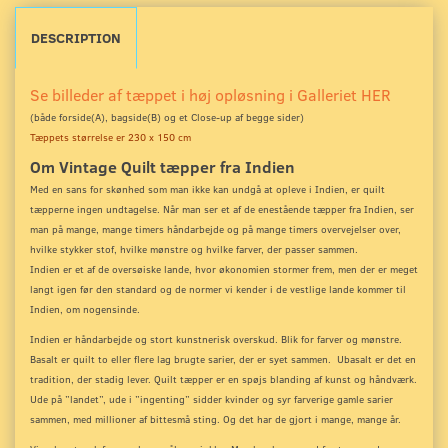
DESCRIPTION
Se billeder af tæppet i høj opløsning i Galleriet HER
(både forside(A), bagside(B) og et Close-up
af begge sider)
Tæppets størrelse er 230 x 150 cm
Om Vintage Quilt tæpper fra Indien
Med en sans for skønhed som man ikke kan undgå at opleve i Indien, er quilt
tæpperne ingen undtagelse. Når man ser et af de enestående tæpper fra Indien, ser
man på mange, mange timers håndarbejde og på mange timers overvejelser over,
hvilke stykker stof, hvilke mønstre og hvilke farver, der passer sammen.
Indien er et af de oversøiske lande, hvor økonomien stormer frem, men der er meget
langt igen før den standard og de normer vi kender i de vestlige lande kommer til
Indien, om nogensinde.
Indien er håndarbejde og stort kunstnerisk overskud. Blik for farver og mønstre.
Basalt er quilt to eller flere lag brugte sarier, der er syet sammen. Ubasalt er det en
tradition, der stadig lever. Quilt tæpper er en spøjs blanding af kunst og håndværk.
Ude på ”landet”, ude i ”ingenting” sidder kvinder og syr farverige gamle sarier
sammen, med millioner af bittesmå sting. Og det har de gjort i mange, mange år.