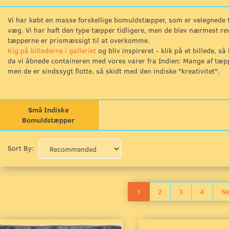
Vi har købt en masse forskellige bomuldstæpper, som er velegnede ti
væg. Vi har haft den type tæpper tidligere, men de blev nærmest r
tæpperne er prismæssigt til at overkomme.
Kig på billederne i galleriet
og bliv inspireret - klik på et billede, så
da vi åbnede containeren med vores varer fra Indien: Mange af tæpp
men de er sindssygt flotte, så skidt med den indiske "kreativitet".
Små Indiske
Bomuldstæpper
Sort By:
1
2
3
4
Ne