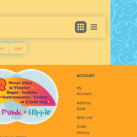
xt
Last
ACCOUNT
My
Account
Address
Book
Wish List
Order
History