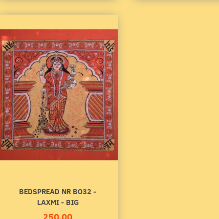
0
250,00
to cart
Add to cart
BEDSPREAD NR BO32 -
LAXMI - BIG
250,00