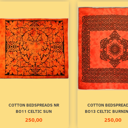
COTTON BEDSPREADS NR
COTTON BEDSPREAD
BO11 CELTIC SUN
BO13 CELTIC BURNI
LDSTÆPPE NR AA58
COTTON BEDSPREADS NR BO43
250,00
250,00
DANCING SHIVA