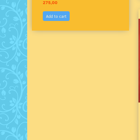
275,00
275,0
Add to cart
Add 