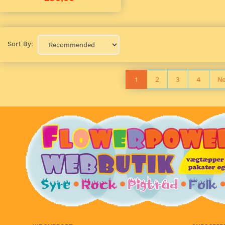
Sort By:
1
2
3
4
Ne