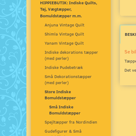
HIPPIEBUTIK: Indiske Quilts,
Tøj, Vægtæpper,
Bomuldstæpper m.m.
Anjuna Vintage Quilt
Shimla Vintage Quilt
BESK
Yanam Vintage Quilt
Se bi
Indiske dekorations tæpper
(med perler)
Tæppe
Indiske Pudebetræk
Det ve
Små Dekorationstæpper
(med perler)
Store Indiske
Bomuldstæpper
Små Indiske
Bomuldstæpper
Spejltæpper fra Nordindien
Gudefigurer & Små