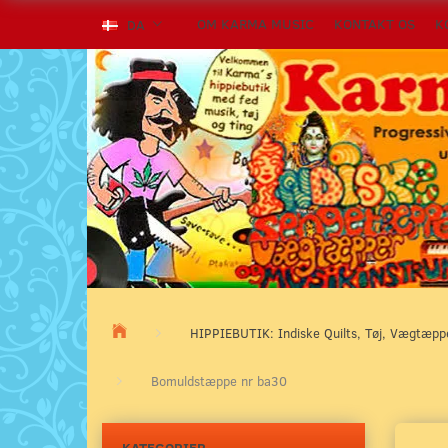
OM KARMA MUSIC
KONTAKT OS
K
DA
HIPPIEBUTIK: Indiske Quilts, Tøj, Vægtæp
Bomuldstæppe nr ba30
KATEGORIER