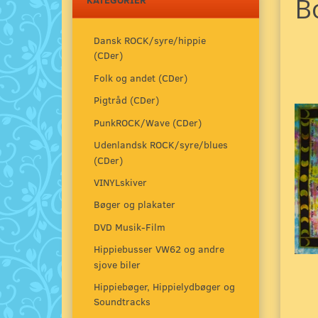
B
Dansk ROCK/syre/hippie
(CDer)
Folk og andet (CDer)
Pigtråd (CDer)
PunkROCK/Wave (CDer)
Udenlandsk ROCK/syre/blues
(CDer)
VINYLskiver
Bøger og plakater
DVD Musik-Film
Hippiebusser VW62 og andre
sjove biler
Hippiebøger, Hippielydbøger og
Soundtracks