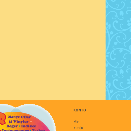
KONTO
Min
konto