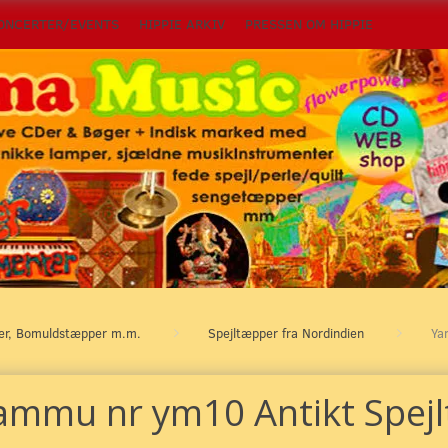
ONCERTER/EVENTS
HIPPIE ARKIV
PRESSEN OM HIPPIE
per, Bomuldstæpper m.m.
Spejltæpper fra Nordindien
Ya
ammu nr ym10 Antikt Spej