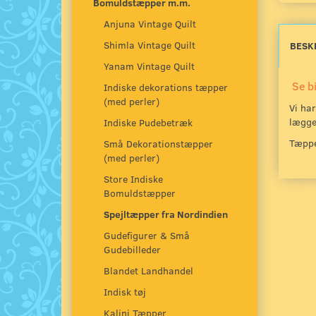
Bomuldstæpper m.m.
Anjuna Vintage Quilt
Shimla Vintage Quilt
BESK
Yanam Vintage Quilt
Se bi
Indiske dekorations tæpper
(med perler)
Vi har
lægge
Indiske Pudebetræk
Tæppe
Små Dekorationstæpper
(med perler)
Store Indiske
Bomuldstæpper
Spejltæpper fra Nordindien
Gudefigurer & Små
Gudebilleder
Blandet Landhandel
Indisk tøj
Kalini Tæpper