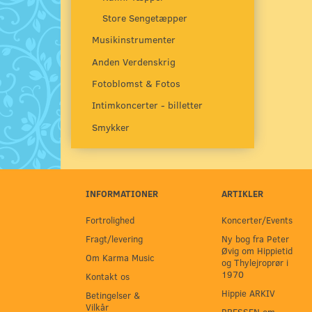
Store Sengetæpper
Musikinstrumenter
Anden Verdenskrig
Fotoblomst & Fotos
Intimkoncerter - billetter
Smykker
INFORMATIONER
ARTIKLER
Fortrolighed
Koncerter/Events
Fragt/levering
Ny bog fra Peter
Øvig om Hippietid
Om Karma Music
og Thylejroprør i
1970
Kontakt os
Hippie ARKIV
Betingelser &
Vilkår
PRESSEN om