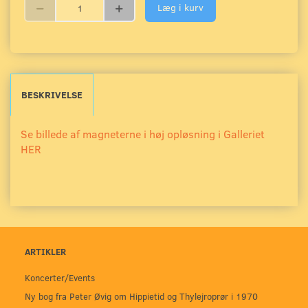
Læg i kurv
BESKRIVELSE
Se billede af magneterne i høj opløsning i Galleriet
HER
ARTIKLER
Koncerter/Events
Ny bog fra Peter Øvig om Hippietid og Thylejroprør i 1970