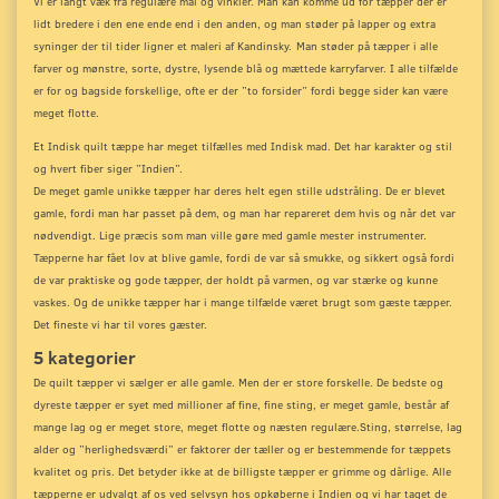
Vi er langt væk fra regulære mål og vinkler. Man kan komme ud for tæpper der er
lidt bredere i den ene ende end i den anden, og man støder på lapper og extra
syninger der til tider ligner et maleri af Kandinsky.
Man støder på tæpper i alle
farver og mønstre, sorte, dystre, lysende blå og mættede karryfarver. I alle tilfælde
er for og bagside forskellige, ofte er der ”to forsider” fordi begge sider kan være
meget flotte.
Et Indisk quilt tæppe har meget tilfælles med Indisk mad. Det har karakter og stil
og hvert fiber siger ”Indien”.
De meget gamle unikke tæpper har deres helt egen stille udstråling. De er blevet
gamle, fordi man har passet på dem, og man har repareret dem hvis og når det var
nødvendigt. Lige præcis som man ville gøre med gamle mester instrumenter.
Tæpperne har fået lov at blive gamle, fordi de var så smukke, og sikkert også fordi
de var praktiske og gode tæpper, der holdt på varmen, og var stærke og kunne
vaskes. Og de unikke tæpper har i mange tilfælde været brugt som gæste tæpper.
Det fineste vi har til vores gæster.
5 kategorier
De quilt tæpper vi sælger er alle gamle. Men der er store forskelle. De bedste og
dyreste tæpper er syet med millioner af fine, fine sting, er meget gamle, består af
mange lag og er meget store, meget flotte og næsten regulære.
Sting, størrelse, lag
alder og ”herlighedsværdi” er faktorer der tæller og er bestemmende for tæppets
kvalitet og pris. Det betyder ikke at de billigste tæpper er grimme og dårlige. Alle
tæpperne er udvalgt af os ved selvsyn hos opkøberne i Indien og vi har taget de