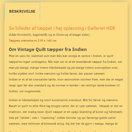
BESKRIVELSE
Se billeder af tæppet i høj opløsning i Galleriet HER
(både forside(A), bagside(B) og et Close-up
af begge sider)
Tæppets størrelse er 210 x 145 cm
Om Vintage Quilt tæpper fra Indien
Med en sans for skønhed som man ikke kan undgå at opleve i Indien, er quilt
tæpperne ingen undtagelse. Når man ser et af de enestående tæpper fra Indien, ser
man på mange, mange timers håndarbejde og på mange timers overvejelser over,
hvilke stykker stof, hvilke mønstre og hvilke farver, der passer sammen.
Indien er et af de oversøiske lande, hvor økonomien stormer frem, men der er meget
langt igen før den standard og de normer vi kender i de vestlige lande kommer til
Indien, om nogensinde.
Indien er håndarbejde og stort kunstnerisk overskud. Blik for farver og mønstre.
Basalt er quilt to eller flere lag brugte sarier, der er syet sammen. Ubasalt er det en
tradition, der stadig lever. Quilt tæpper er en spøjs blanding af kunst og håndværk.
Ude på ”landet”, ude i ”ingenting” sidder kvinder og syr farverige gamle sarier
sammen, med millioner af bittesmå sting. Og det har de gjort i mange, mange år.