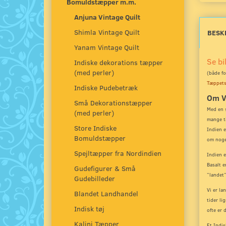
Bomuldstæpper m.m.
Anjuna Vintage Quilt
Shimla Vintage Quilt
BESK
Yanam Vintage Quilt
Se bi
Indiske dekorations tæpper
(med perler)
(både fo
Tæppets
Indiske Pudebetræk
Om V
Små Dekorationstæpper
Med en s
(med perler)
mange ti
Store Indiske
Indien e
Bomuldstæpper
om noge
Spejltæpper fra Nordindien
Indien e
Basalt e
Gudefigurer & Små
”landet”
Gudebilleder
Vi er la
Blandet Landhandel
tider li
Indisk tøj
ofte er 
Kalini Tæpper
Et Indis