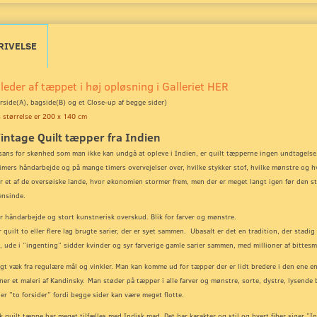
RIVELSE
lleder af tæppet i høj opløsning i Galleriet HER
rside(A), bagside(B) og et Close-up
af begge sider)
 størrelse er 200 x 140 cm
intage Quilt tæpper fra Indien
ans for skønhed som man ikke kan undgå at opleve i Indien, er quilt tæpperne ingen undtagelse.
mers håndarbejde og på mange timers overvejelser over, hvilke stykker stof, hvilke mønstre og hv
r et af de oversøiske lande, hvor økonomien stormer frem, men der er meget langt igen før den st
nsinde.
r håndarbejde og stort kunstnerisk overskud. Blik for farver og mønstre.
r quilt to eller flere lag brugte sarier, der er syet sammen. Ubasalt er det en tradition, der stad
, ude i ”ingenting” sidder kvinder og syr farverige gamle sarier sammen, med millioner af bittesm
ngt væk fra regulære mål og vinkler. Man kan komme ud for tæpper der er lidt bredere i den ene e
gner et maleri af Kandinsky.
Man støder på tæpper i alle farver og mønstre, sorte, dystre, lysende bl
der ”to forsider” fordi begge sider kan være meget flotte.
k quilt tæppe har meget tilfælles med Indisk mad. Det har karakter og stil og hvert fiber siger ”In