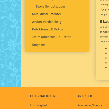
De meget
Store Sengetæpper
Lige præ
Musikinstrumenter
tæpper, 
5 kat
Anden Verdenskrig
De quilt
Fotoblomst & Fotos
er meget
Intimkoncerter - billetter
betyder 
priskate
Smykker
INFORMATIONER
ARTIKLER
Fortrolighed
Koncerter/Events