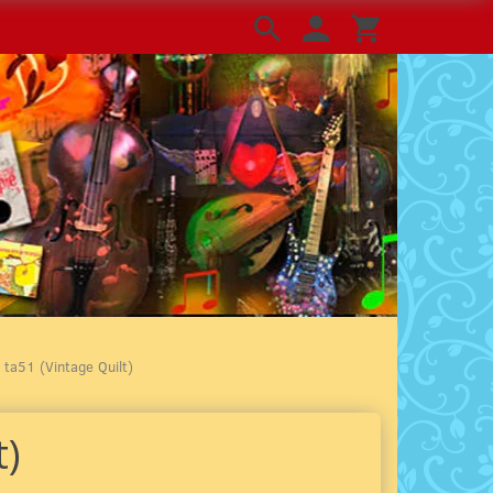
 ta51 (Vintage Quilt)
t)