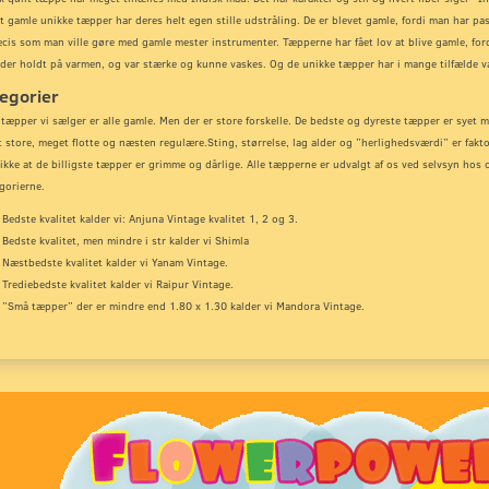
 gamle unikke tæpper har deres helt egen stille udstråling. De er blevet gamle, fordi man har p
cis som man ville gøre med gamle mester instrumenter. Tæpperne har fået lov at blive gamle, ford
der holdt på varmen, og var stærke og kunne vaskes. Og de unikke tæpper har i mange tilfælde væ
egorier
 tæpper vi sælger er alle gamle. Men der er store forskelle. De bedste og dyreste tæpper er syet me
 store, meget flotte og næsten regulære.
Sting, størrelse, lag alder og ”herlighedsværdi” er fakt
ikke at de billigste tæpper er grimme og dårlige. Alle tæpperne er udvalgt af os ved selvsyn hos 
gorierne.
Bedste kvalitet kalder vi: Anjuna Vintage kvalitet 1, 2 og 3.
Bedste kvalitet, men mindre i str kalder vi Shimla
Næstbedste kvalitet kalder vi Yanam Vintage.
Trediebedste kvalitet kalder vi Raipur Vintage.
”Små tæpper” der er mindre end 1.80 x 1.30 kalder vi Mandora Vintage.