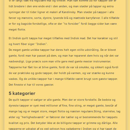
Vi er langt væk fra regulære mål og vinkler. Man kan komme ud for tæpper der er
lidt bredere i den ene ende end i den anden, og man støder på lapper og extra
syninger der til tider ligner et maleri af Kandinsky.
Man støder på tæpper i alle
farver og mønstre, sorte, dystre, lysende blå og mættede karryfarver. I alle tilfælde
er for og bagside forskellige, ofte er der ”to forsider” fordi begge sider kan være
meget flotte.
Et Indisk quilt tæppe har meget tilfælles med Indisk mad. Det har karakter og stil
og hvert fiber siger ”Indien”.
De meget gamle unikke tæpper har deres helt egen stille udstråling. De er blevet
gamle, fordi man har passet på dem, og man har repareret dem hvis og når det var
nødvendigt. Lige præcis som man ville gøre med gamle mester instrumenter.
Tæpperne har fået lov at blive gamle, fordi de var så smukke, og sikkert også fordi
de var praktiske og gode tæpper, der holdt på varmen, og var stærke og kunne
vaskes. Og de unikke tæpper har i mange tilfælde været brugt som gæste tæpper.
Det fineste vi har til vores gæster.
5 kategorier
De quilt tæpper vi sælger er alle gamle. Men der er store forskelle. De bedste og
dyreste tæpper er syet med millioner af fine, fine sting, er meget gamle, består af
mange lag og er meget store, meget flotte og næsten regulære.
Sting, størrelse, lag
alder og ”herlighedsværdi” er faktorer der tæller og er bestemmende for tæppets
kvalitet og pris. Det betyder ikke at de billigste tæpper er grimme og dårlige. Alle
tæpperne er udvalgt af os ved selvsyn hos opkøberne i Indien og vi har taget de