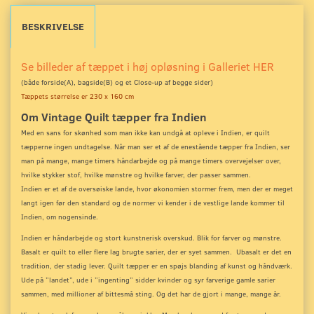
BESKRIVELSE
Se billeder af tæppet i høj opløsning i Galleriet HER
(både forside(A), bagside(B) og et Close-up
af begge sider)
Tæppets størrelse er 230 x 160 cm
Om Vintage Quilt tæpper fra Indien
Med en sans for skønhed som man ikke kan undgå at opleve i Indien, er quilt
tæpperne ingen undtagelse. Når man ser et af de enestående tæpper fra Indien, ser
man på mange, mange timers håndarbejde og på mange timers overvejelser over,
hvilke stykker stof, hvilke mønstre og hvilke farver, der passer sammen.
Indien er et af de oversøiske lande, hvor økonomien stormer frem, men der er meget
langt igen før den standard og de normer vi kender i de vestlige lande kommer til
Indien, om nogensinde.
Indien er håndarbejde og stort kunstnerisk overskud. Blik for farver og mønstre.
Basalt er quilt to eller flere lag brugte sarier, der er syet sammen. Ubasalt er det en
tradition, der stadig lever. Quilt tæpper er en spøjs blanding af kunst og håndværk.
Ude på ”landet”, ude i ”ingenting” sidder kvinder og syr farverige gamle sarier
sammen, med millioner af bittesmå sting. Og det har de gjort i mange, mange år.