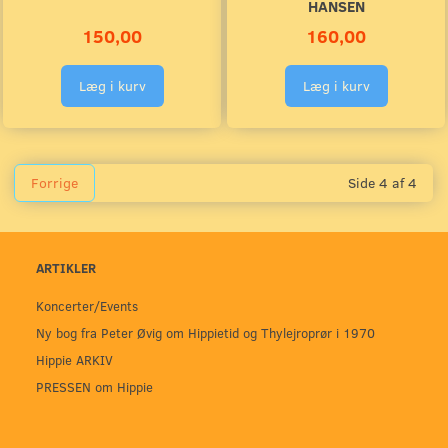
HANSEN
150,00
160,00
Læg i kurv
Læg i kurv
Forrige
Side 4 af 4
ARTIKLER
Koncerter/Events
Ny bog fra Peter Øvig om Hippietid og Thylejroprør i 1970
Hippie ARKIV
PRESSEN om Hippie