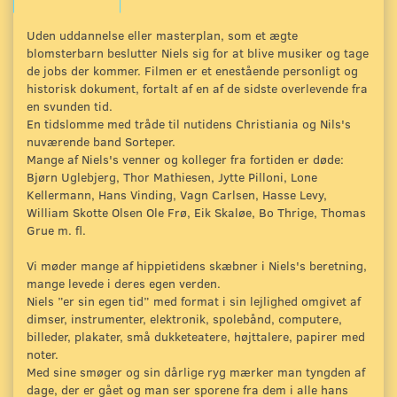
Uden uddannelse eller masterplan, som et ægte
blomsterbarn beslutter Niels sig for at blive musiker og tage
de jobs der kommer. Filmen er et enestående personligt og
historisk dokument, fortalt af en af de sidste overlevende fra
en svunden tid.
En tidslomme med tråde til nutidens Christiania og Nils's
nuværende band Sorteper.
Mange af Niels's venner og kolleger fra fortiden er døde:
Bjørn Uglebjerg, Thor Mathiesen, Jytte Pilloni, Lone
Kellermann, Hans Vinding, Vagn Carlsen, Hasse Levy,
William Skotte Olsen Ole Frø, Eik Skaløe, Bo Thrige, Thomas
Grue m. fl.
Vi møder mange af hippietidens skæbner i Niels's beretning,
mange levede i deres egen verden.
Niels ”er sin egen tid” med format i sin lejlighed omgivet af
dimser, instrumenter, elektronik, spolebånd, computere,
billeder, plakater, små dukketeatere, højttalere, papirer med
noter.
Med sine smøger og sin dårlige ryg mærker man tyngden af
dage, der er gået og man ser sporene fra dem i alle hans