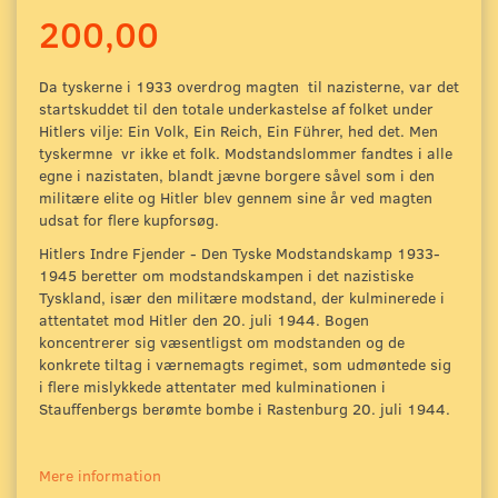
200,00
Da tyskerne i 1933 overdrog magten til nazisterne, var det
startskuddet til den totale underkastelse af folket under
Hitlers vilje: Ein Volk, Ein Reich, Ein Führer, hed det. Men
tyskermne vr ikke et folk. Modstandslommer fandtes i alle
egne i nazistaten, blandt jævne borgere såvel som i den
militære elite og Hitler blev gennem sine år ved magten
udsat for flere kupforsøg.
Hitlers Indre Fjender - Den Tyske Modstandskamp 1933-
1945 beretter om modstandskampen i det nazistiske
Tyskland, især den militære modstand, der kulminerede i
attentatet mod Hitler den 20. juli 1944. Bogen
koncentrerer sig væsentligst om modstanden og de
konkrete tiltag i værnemagts regimet, som udmøntede sig
i flere mislykkede attentater med kulminationen i
Stauffenbergs berømte bombe i Rastenburg 20. juli 1944.
Mere information