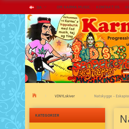
OM KARMA MUSIC
KONTAKT OS
K
DA
VINYLskiver
Natskygge - Eskapis
N
KATEGORIER