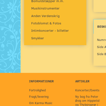
Bomuldstæpper m.m.
Musikinstrumenter
Anden Verdenskrig
Fotoblomst & Fotos
BESK
Intimkoncerter - billetter
Smykker
Numre
Side A
Side 
INFORMATIONER
ARTIKLER
Fortrolighed
Koncerter/Events
Fragt/levering
Ny bog fra Peter
Øvig om Hippietid
Om Karma Music
og Thylejroprør i