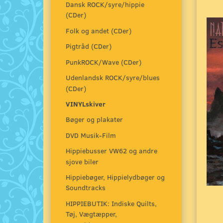
Dansk ROCK/syre/hippie
(CDer)
Folk og andet (CDer)
Pigtråd (CDer)
PunkROCK/Wave (CDer)
Udenlandsk ROCK/syre/blues
(CDer)
VINYLskiver
Bøger og plakater
DVD Musik-Film
Hippiebusser VW62 og andre
sjove biler
Hippiebøger, Hippielydbøger og
Soundtracks
HIPPIEBUTIK: Indiske Quilts,
Tøj, Vægtæpper,