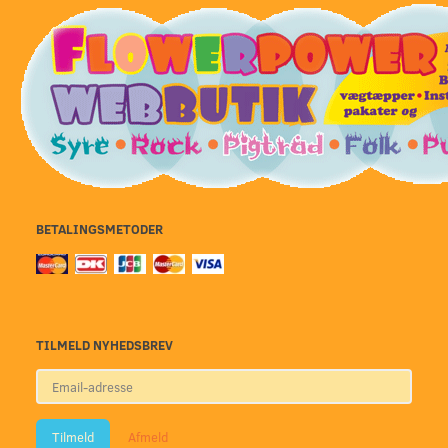
BETALINGSMETODER
TILMELD NYHEDSBREV
Email-
adresse
Tilmeld
Afmeld