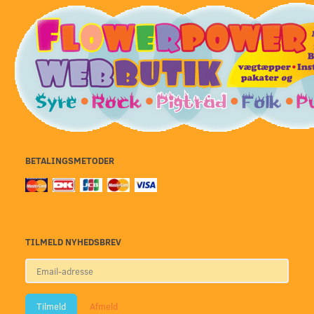
BETALINGSMETODER
TILMELD NYHEDSBREV
Email-
adresse
Tilmeld
Afmeld