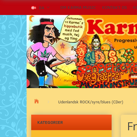
OM KARMA MUSIC
KONTAKT OS
K
DA
Udenlandsk ROCK/syre/blues (CDer)
F
KATEGORIER