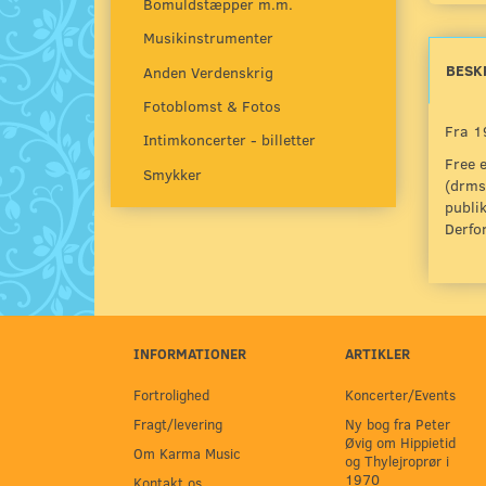
Bomuldstæpper m.m.
Musikinstrumenter
BESK
Anden Verdenskrig
Fotoblomst & Fotos
Fra 1
Intimkoncerter - billetter
Free e
Smykker
(drms
publi
Derfor
INFORMATIONER
ARTIKLER
Fortrolighed
Koncerter/Events
Fragt/levering
Ny bog fra Peter
Øvig om Hippietid
Om Karma Music
og Thylejroprør i
1970
Kontakt os