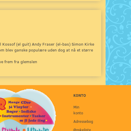
l Kossof (el guit) Andy Fraser (el-bas) Simon Kirke
 som blev ganske populære uden dog at nå et større
ive frem fra glemslen
KONTO
Min
konto
Adressebog
Ønskeliste