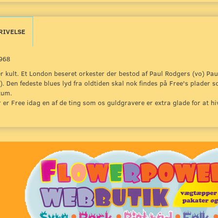
RIVELSE
968
r kult. Et London beseret orkester der bestod af Paul Rodgers (vo) Pau
). Den fedeste blues lyd fra oldtiden skal nok findes på Free's plader
kum.
 er Free idag en af de ting som os guldgravere er extra glade for at h