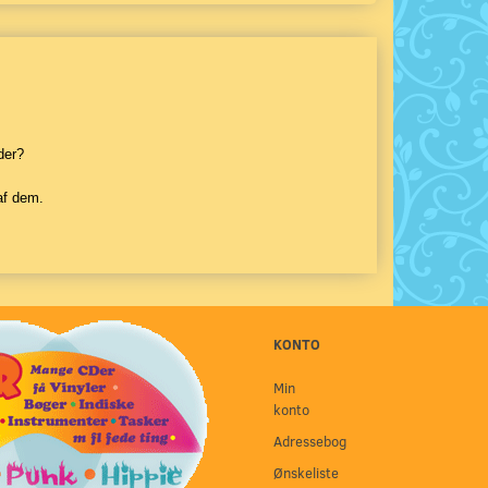
der?
af dem.
KONTO
Min
konto
Adressebog
Ønskeliste