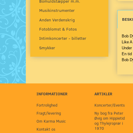
Bomuldstæpper m.m.
Musikinstrumenter
BESK
Anden Verdenskrig
Fotoblomst & Fotos
Bob Dy
Intimkoncerter - billetter
Like A
Smykker
Under 
En tid
Bob Dy
INFORMATIONER
ARTIKLER
Fortrolighed
Koncerter/Events
Fragt/levering
Ny bog fra Peter
Øvig om Hippietid
Om Karma Music
og Thylejroprør i
1970
Kontakt os