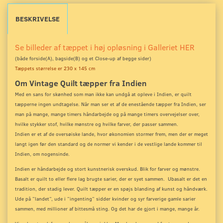
BESKRIVELSE
Se billeder af tæppet i høj opløsning i Galleriet HER
(både forside(A), bagside(B) og et Close-up
af begge sider)
Tæppets størrelse er 230 x 145 cm
Om Vintage Quilt tæpper fra Indien
Med en sans for skønhed som man ikke kan undgå at opleve i Indien, er quilt
tæpperne ingen undtagelse. Når man ser et af de enestående tæpper fra Indien, ser
man på mange, mange timers håndarbejde og på mange timers overvejelser over,
hvilke stykker stof, hvilke mønstre og hvilke farver, der passer sammen.
Indien er et af de oversøiske lande, hvor økonomien stormer frem, men der er meget
langt igen før den standard og de normer vi kender i de vestlige lande kommer til
Indien, om nogensinde.
Indien er håndarbejde og stort kunstnerisk overskud. Blik for farver og mønstre.
Basalt er quilt to eller flere lag brugte sarier, der er syet sammen. Ubasalt er det en
tradition, der stadig lever. Quilt tæpper er en spøjs blanding af kunst og håndværk.
Ude på ”landet”, ude i ”ingenting” sidder kvinder og syr farverige gamle sarier
sammen, med millioner af bittesmå sting. Og det har de gjort i mange, mange år.