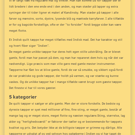
Vi er langt væk fra regulære mål og vinkler. Man kan komme ud for tæpper der er
lidt bredere i den ene ende end i den anden, og man støder på lapper og extra
syninger der til tider ligner et maleri af Kandinsky.
Man støder på tæpper i alle
farver og mønstre, sorte, dystre, lysende blå og mættede karryfarver. I alle tilfælde
er for og bagside forskellige, ofte er der ”to forsider” fordi begge sider kan være
meget flotte.
Et Indisk quilt tæppe har meget tilfælles med Indisk mad. Det har karakter og stil
og hvert fiber siger ”Indien”.
De meget gamle unikke tæpper har deres helt egen stille udstråling. De er blevet
gamle, fordi man har passet på dem, og man har repareret dem hvis og når det var
nødvendigt. Lige præcis som man ville gøre med gamle mester instrumenter.
Tæpperne har fået lov at blive gamle, fordi de var så smukke, og sikkert også fordi
de var praktiske og gode tæpper, der holdt på varmen, og var stærke og kunne
vaskes. Og de unikke tæpper har i mange tilfælde været brugt som gæste tæpper.
Det fineste vi har til vores gæster.
5 kategorier
De quilt tæpper vi sælger er alle gamle. Men der er store forskelle. De bedste og
dyreste tæpper er syet med millioner af fine, fine sting, er meget gamle, består af
mange lag og er meget store, meget flotte og næsten regulære.
Sting, størrelse, lag
alder og ”herlighedsværdi” er faktorer der tæller og er bestemmende for tæppets
kvalitet og pris. Det betyder ikke at de billigste tæpper er grimme og dårlige. Alle
tæpperne er udvalgt af os ved selvsyn hos opkøberne i Indien og vi har taget de