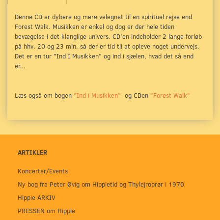
Denne CD er dybere og mere velegnet til en spirituel rejse end
Forest Walk. Musikken er enkel og dog er der hele tiden
bevægelse i det klanglige univers. CD'en indeholder 2 lange forløb
på hhv. 20 og 23 min. så der er tid til at opleve noget undervejs.
Det er en tur "Ind I Musikken" og ind i sjælen, hvad det så end
er...
Læs også om bogen
"Ind i Musikken"
og CDen
"Forest Walk"
ARTIKLER
Koncerter/Events
Ny bog fra Peter Øvig om Hippietid og Thylejroprør i 1970
Hippie ARKIV
PRESSEN om Hippie