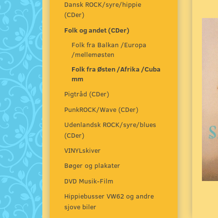
Dansk ROCK/syre/hippie
(CDer)
Folk og andet (CDer)
Folk fra Balkan /Europa
/mellemøsten
Folk fra Østen /Afrika /Cuba
mm
Pigtråd (CDer)
PunkROCK/Wave (CDer)
Udenlandsk ROCK/syre/blues
(CDer)
VINYLskiver
Bøger og plakater
DVD Musik-Film
Hippiebusser VW62 og andre
sjove biler