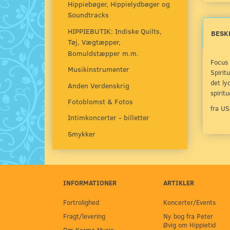
Hippiebøger, Hippielydbøger og
Soundtracks
HIPPIEBUTIK: Indiske Quilts,
BESK
Tøj, Vægtæpper,
Bomuldstæpper m.m.
Focus 
Musikinstrumenter
Spirit
det ly
Anden Verdenskrig
spirit
Fotoblomst & Fotos
fra U
Intimkoncerter - billetter
Smykker
INFORMATIONER
ARTIKLER
Fortrolighed
Koncerter/Events
Fragt/levering
Ny bog fra Peter
Øvig om Hippietid
Om Karma Music