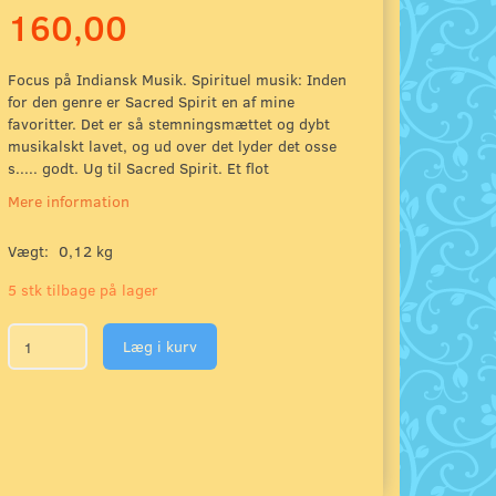
160,00
Focus på Indiansk Musik. Spirituel musik: Inden
for den genre er Sacred Spirit en af mine
favoritter. Det er så stemningsmættet og dybt
musikalskt lavet, og ud over det lyder det osse
s..... godt. Ug til Sacred Spirit. Et flot
Mere information
Vægt:
0,12 kg
5 stk tilbage på lager
Læg i kurv