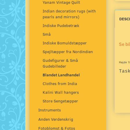
Yanam Vintage Quilt
Indian decoration rugs (with
pearls and mirrors)
DESC
Indiske Pudebetræk
Små
Indiske Bomuldstæpper
Se bi
Spejltæpper fra Nordindien
Gudefigurer & Små
Højde 1
Gudebilleder
Tas
Blandet Landhandel
Clothes from India
Kalini Wall hangers
Store Sengetæpper
Instruments
Anden Verdenskrig
Fotoblomst & Fotos