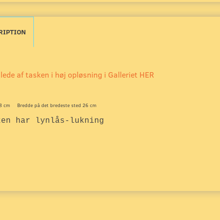
RIPTION
llede af tasken i høj opløsning i Galleriet HER
8 cm Bredde på det bredeste sted 26 cm
ken har lynlås-lukning