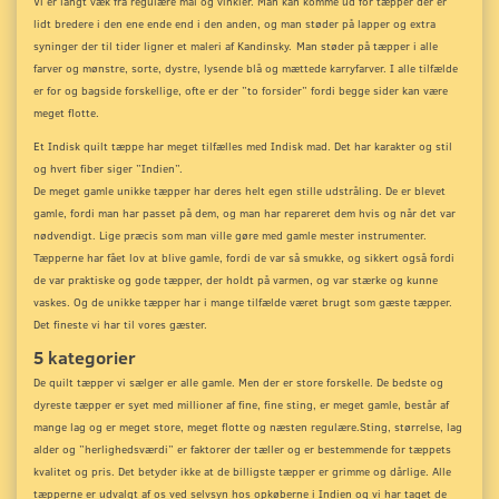
Vi er langt væk fra regulære mål og vinkler. Man kan komme ud for tæpper der er
lidt bredere i den ene ende end i den anden, og man støder på lapper og extra
syninger der til tider ligner et maleri af Kandinsky.
Man støder på tæpper i alle
farver og mønstre, sorte, dystre, lysende blå og mættede karryfarver. I alle tilfælde
er for og bagside forskellige, ofte er der ”to forsider” fordi begge sider kan være
meget flotte.
Et Indisk quilt tæppe har meget tilfælles med Indisk mad. Det har karakter og stil
og hvert fiber siger ”Indien”.
De meget gamle unikke tæpper har deres helt egen stille udstråling. De er blevet
gamle, fordi man har passet på dem, og man har repareret dem hvis og når det var
nødvendigt. Lige præcis som man ville gøre med gamle mester instrumenter.
Tæpperne har fået lov at blive gamle, fordi de var så smukke, og sikkert også fordi
de var praktiske og gode tæpper, der holdt på varmen, og var stærke og kunne
vaskes. Og de unikke tæpper har i mange tilfælde været brugt som gæste tæpper.
Det fineste vi har til vores gæster.
5 kategorier
De quilt tæpper vi sælger er alle gamle. Men der er store forskelle. De bedste og
dyreste tæpper er syet med millioner af fine, fine sting, er meget gamle, består af
mange lag og er meget store, meget flotte og næsten regulære.
Sting, størrelse, lag
alder og ”herlighedsværdi” er faktorer der tæller og er bestemmende for tæppets
kvalitet og pris. Det betyder ikke at de billigste tæpper er grimme og dårlige. Alle
tæpperne er udvalgt af os ved selvsyn hos opkøberne i Indien og vi har taget de