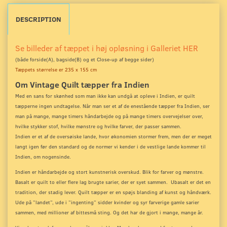
DESCRIPTION
Se billeder af tæppet i høj opløsning i Galleriet HER
(både forside(A), bagside(B) og et Close-up
af begge sider)
Tæppets størrelse er 235 x 155 cm
Om Vintage Quilt tæpper fra Indien
Med en sans for skønhed som man ikke kan undgå at opleve i Indien, er quilt
tæpperne ingen undtagelse. Når man ser et af de enestående tæpper fra Indien, ser
man på mange, mange timers håndarbejde og på mange timers overvejelser over,
hvilke stykker stof, hvilke mønstre og hvilke farver, der passer sammen.
Indien er et af de oversøiske lande, hvor økonomien stormer frem, men der er meget
langt igen før den standard og de normer vi kender i de vestlige lande kommer til
Indien, om nogensinde.
Indien er håndarbejde og stort kunstnerisk overskud. Blik for farver og mønstre.
Basalt er quilt to eller flere lag brugte sarier, der er syet sammen. Ubasalt er det en
tradition, der stadig lever. Quilt tæpper er en spøjs blanding af kunst og håndværk.
Ude på ”landet”, ude i ”ingenting” sidder kvinder og syr farverige gamle sarier
sammen, med millioner af bittesmå sting. Og det har de gjort i mange, mange år.