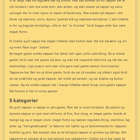
Vi er langt væk fra regulære mål og vinkler. Man kan komme ud for tæpper der er
lidt bredere i den ene ende end i den anden, og man støder på lapper og extra
syninger der til tider ligner et maleri af Kandinsky.
Man støder på tæpper i alle
farver og mønstre, sorte, dystre, lysende blå og mættede karryfarver. I alle tilfælde
er for og bagside forskellige, ofte er der ”to forsider” fordi begge sider kan være
meget flotte.
Et Indisk quilt tæppe har meget tilfælles med Indisk mad. Det har karakter og stil
og hvert fiber siger ”Indien”.
De meget gamle unikke tæpper har deres helt egen stille udstråling. De er blevet
gamle, fordi man har passet på dem, og man har repareret dem hvis og når det var
nødvendigt. Lige præcis som man ville gøre med gamle mester instrumenter.
Tæpperne har fået lov at blive gamle, fordi de var så smukke, og sikkert også fordi
de var praktiske og gode tæpper, der holdt på varmen, og var stærke og kunne
vaskes. Og de unikke tæpper har i mange tilfælde været brugt som gæste tæpper.
Det fineste vi har til vores gæster.
5 kategorier
De quilt tæpper vi sælger er alle gamle. Men der er store forskelle. De bedste og
dyreste tæpper er syet med millioner af fine, fine sting, er meget gamle, består af
mange lag og er meget store, meget flotte og næsten regulære.
Sting, størrelse, lag
alder og ”herlighedsværdi” er faktorer der tæller og er bestemmende for tæppets
kvalitet og pris. Det betyder ikke at de billigste tæpper er grimme og dårlige. Alle
tæpperne er udvalgt af os ved selvsyn hos opkøberne i Indien og vi har taget de