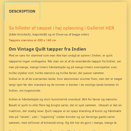
DESCRIPTION
Se billeder af tæppet i høj opløsning i Galleriet HER
(både forside(A), bagside(B) og et Close-up
af begge sider)
Tæppets størrelse er 200 x 140 cm
Om Vintage Quilt tæpper fra Indien
Med en sans for skønhed som man ikke kan undgå at opleve i Indien, er quilt
tæpperne ingen undtagelse. Når man ser et af de enestående tæpper fra Indien, ser
man på mange, mange timers håndarbejde og på mange timers overvejelser over,
hvilke stykker stof, hvilke mønstre og hvilke farver, der passer sammen.
Indien er et af de oversøiske lande, hvor økonomien stormer frem, men der er meget
langt igen før den standard og de normer vi kender i de vestlige lande kommer til
Indien, om nogensinde.
Indien er håndarbejde og stort kunstnerisk overskud. Blik for farver og mønstre.
Basalt er quilt to eller flere lag brugte sarier, der er syet sammen. Ubasalt er det en
tradition, der stadig lever. Quilt tæpper er en spøjs blanding af kunst og håndværk.
Ude på ”landet”, ude i ”ingenting” sidder kvinder og syr farverige gamle sarier
sammen, med millioner af bittesmå sting. Og det har de gjort i mange, mange år.