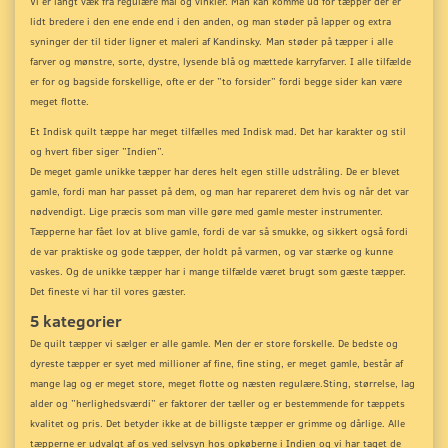
Vi er langt væk fra regulære mål og vinkler. Man kan komme ud for tæpper der er
lidt bredere i den ene ende end i den anden, og man støder på lapper og extra
syninger der til tider ligner et maleri af Kandinsky.
Man støder på tæpper i alle
farver og mønstre, sorte, dystre, lysende blå og mættede karryfarver. I alle tilfælde
er for og bagside forskellige, ofte er der ”to forsider” fordi begge sider kan være
meget flotte.
Et Indisk quilt tæppe har meget tilfælles med Indisk mad. Det har karakter og stil
og hvert fiber siger ”Indien”.
De meget gamle unikke tæpper har deres helt egen stille udstråling. De er blevet
gamle, fordi man har passet på dem, og man har repareret dem hvis og når det var
nødvendigt. Lige præcis som man ville gøre med gamle mester instrumenter.
Tæpperne har fået lov at blive gamle, fordi de var så smukke, og sikkert også fordi
de var praktiske og gode tæpper, der holdt på varmen, og var stærke og kunne
vaskes. Og de unikke tæpper har i mange tilfælde været brugt som gæste tæpper.
Det fineste vi har til vores gæster.
5 kategorier
De quilt tæpper vi sælger er alle gamle. Men der er store forskelle. De bedste og
dyreste tæpper er syet med millioner af fine, fine sting, er meget gamle, består af
mange lag og er meget store, meget flotte og næsten regulære.
Sting, størrelse, lag
alder og ”herlighedsværdi” er faktorer der tæller og er bestemmende for tæppets
kvalitet og pris. Det betyder ikke at de billigste tæpper er grimme og dårlige. Alle
tæpperne er udvalgt af os ved selvsyn hos opkøberne i Indien og vi har taget de