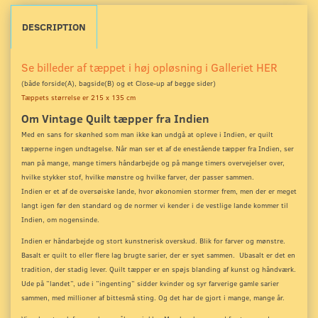
DESCRIPTION
Se billeder af tæppet i høj opløsning i Galleriet HER
(både forside(A), bagside(B) og et Close-up
af begge sider)
Tæppets størrelse er 215 x 135 cm
Om Vintage Quilt tæpper fra Indien
Med en sans for skønhed som man ikke kan undgå at opleve i Indien, er quilt
tæpperne ingen undtagelse. Når man ser et af de enestående tæpper fra Indien, ser
man på mange, mange timers håndarbejde og på mange timers overvejelser over,
hvilke stykker stof, hvilke mønstre og hvilke farver, der passer sammen.
Indien er et af de oversøiske lande, hvor økonomien stormer frem, men der er meget
langt igen før den standard og de normer vi kender i de vestlige lande kommer til
Indien, om nogensinde.
Indien er håndarbejde og stort kunstnerisk overskud. Blik for farver og mønstre.
Basalt er quilt to eller flere lag brugte sarier, der er syet sammen. Ubasalt er det en
tradition, der stadig lever. Quilt tæpper er en spøjs blanding af kunst og håndværk.
Ude på ”landet”, ude i ”ingenting” sidder kvinder og syr farverige gamle sarier
sammen, med millioner af bittesmå sting. Og det har de gjort i mange, mange år.