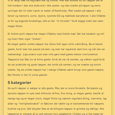
Vi er langt væk fra regulære mål og vinkler. Man kan komme ud for tæpper der er
lidt bredere i den ene ende end i den anden, og man støder på lapper og extra
syninger der til tider ligner et maleri af Kandinsky.
Man støder på tæpper i alle
farver og mønstre, sorte, dystre, lysende blå og mættede karryfarver. I alle tilfælde
er for og bagside forskellige, ofte er der ”to forsider” fordi begge sider kan være
meget flotte.
Et Indisk quilt tæppe har meget tilfælles med Indisk mad. Det har karakter og stil
og hvert fiber siger ”Indien”.
De meget gamle unikke tæpper har deres helt egen stille udstråling. De er blevet
gamle, fordi man har passet på dem, og man har repareret dem hvis og når det var
nødvendigt. Lige præcis som man ville gøre med gamle mester instrumenter.
Tæpperne har fået lov at blive gamle, fordi de var så smukke, og sikkert også fordi
de var praktiske og gode tæpper, der holdt på varmen, og var stærke og kunne
vaskes. Og de unikke tæpper har i mange tilfælde været brugt som gæste tæpper.
Det fineste vi har til vores gæster.
5 kategorier
De quilt tæpper vi sælger er alle gamle. Men der er store forskelle. De bedste og
dyreste tæpper er syet med millioner af fine, fine sting, er meget gamle, består af
mange lag og er meget store, meget flotte og næsten regulære.
Sting, størrelse, lag
alder og ”herlighedsværdi” er faktorer der tæller og er bestemmende for tæppets
kvalitet og pris. Det betyder ikke at de billigste tæpper er grimme og dårlige. Alle
tæpperne er udvalgt af os ved selvsyn hos opkøberne i Indien og vi har taget de