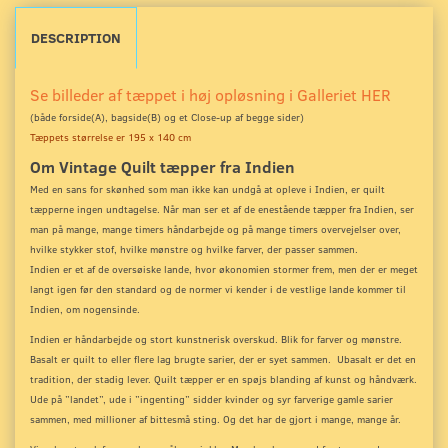
DESCRIPTION
Se billeder af tæppet i høj opløsning i Galleriet HER
(både forside(A), bagside(B) og et Close-up
af begge sider)
Tæppets størrelse er 195 x 140 cm
Om Vintage Quilt tæpper fra Indien
Med en sans for skønhed som man ikke kan undgå at opleve i Indien, er quilt
tæpperne ingen undtagelse. Når man ser et af de enestående tæpper fra Indien, ser
man på mange, mange timers håndarbejde og på mange timers overvejelser over,
hvilke stykker stof, hvilke mønstre og hvilke farver, der passer sammen.
Indien er et af de oversøiske lande, hvor økonomien stormer frem, men der er meget
langt igen før den standard og de normer vi kender i de vestlige lande kommer til
Indien, om nogensinde.
Indien er håndarbejde og stort kunstnerisk overskud. Blik for farver og mønstre.
Basalt er quilt to eller flere lag brugte sarier, der er syet sammen. Ubasalt er det en
tradition, der stadig lever. Quilt tæpper er en spøjs blanding af kunst og håndværk.
Ude på ”landet”, ude i ”ingenting” sidder kvinder og syr farverige gamle sarier
sammen, med millioner af bittesmå sting. Og det har de gjort i mange, mange år.