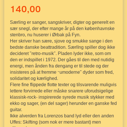
140,00
Særling er sanger, sangskriver, digter og generelt en
sær snegl, der
efter mange år på den københavnske
stenbro, nu huserer i Ørbak på Fyn.
Her skriver han sære, sjove og smukke sange i den
bedste danske beattradition.
SærlIng spiller dog ikke
decideret "retro-musik". Pladen lyder ikke,
som om
den er indspillet i 1972. Der gåes til den med nutidig
energi,
men ånden fra dengang er til stede og der
“
insisteres på at fremme
umoderne" dyder som fred,
solidaritet og kærlighed.
Flere fine flippede flotte texter og tilsvarende muligvis
lettere forvirrede eller måske snarere uforudsigelige
klassisk-rock- inspirerede syrede musik stykker med
ekko og sager, (en del sager) herunder en ganske fed
guitar.
Ikke alverden fra Lorenzos band lyd eller den anden
Uffes: Skifting (som nok er mere bastant) men