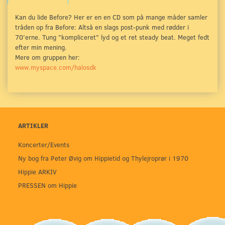
Kan du lide Before? Her er en en CD som på mange måder samler
tråden op fra Before: Altså en slags post-punk med rødder i
70'erne. Tung "kompliceret" lyd og et ret steady beat. Meget fedt
efter min mening.
Mere om gruppen her:
www.myspace.com/halosdk
ARTIKLER
Koncerter/Events
Ny bog fra Peter Øvig om Hippietid og Thylejroprør i 1970
Hippie ARKIV
PRESSEN om Hippie