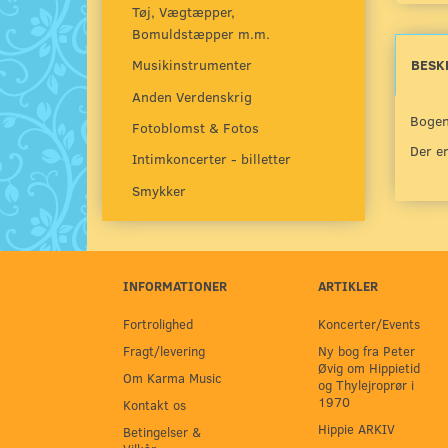
Tøj, Vægtæpper,
Bomuldstæpper m.m.
BESK
Musikinstrumenter
Anden Verdenskrig
Bogen
Fotoblomst & Fotos
Der er
Intimkoncerter - billetter
Smykker
INFORMATIONER
ARTIKLER
Fortrolighed
Koncerter/Events
Fragt/levering
Ny bog fra Peter
Øvig om Hippietid
Om Karma Music
og Thylejroprør i
1970
Kontakt os
Hippie ARKIV
Betingelser &