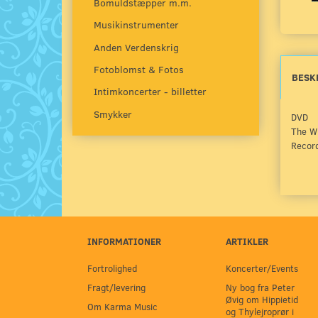
Bomuldstæpper m.m.
Musikinstrumenter
Anden Verdenskrig
Fotoblomst & Fotos
BESK
Intimkoncerter - billetter
Smykker
DVD
The Wh
Recor
INFORMATIONER
ARTIKLER
Fortrolighed
Koncerter/Events
Fragt/levering
Ny bog fra Peter
Øvig om Hippietid
Om Karma Music
og Thylejroprør i