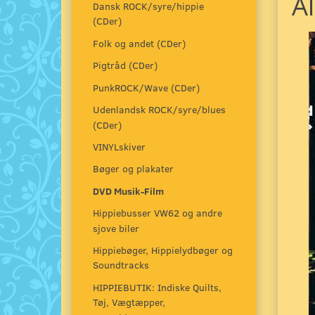
Al
Dansk ROCK/syre/hippie
(CDer)
Folk og andet (CDer)
Pigtråd (CDer)
PunkROCK/Wave (CDer)
Udenlandsk ROCK/syre/blues
(CDer)
VINYLskiver
Bøger og plakater
DVD Musik-Film
Hippiebusser VW62 og andre
sjove biler
Hippiebøger, Hippielydbøger og
Soundtracks
HIPPIEBUTIK: Indiske Quilts,
Tøj, Vægtæpper,