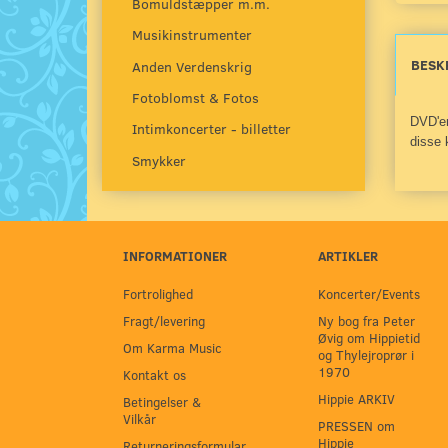
Bomuldstæpper m.m.
Musikinstrumenter
BESK
Anden Verdenskrig
Fotoblomst & Fotos
DVD'en
Intimkoncerter - billetter
disse 
Smykker
INFORMATIONER
ARTIKLER
Fortrolighed
Koncerter/Events
Fragt/levering
Ny bog fra Peter
Øvig om Hippietid
Om Karma Music
og Thylejroprør i
1970
Kontakt os
Hippie ARKIV
Betingelser &
Vilkår
PRESSEN om
Hippie
Returneringsformular