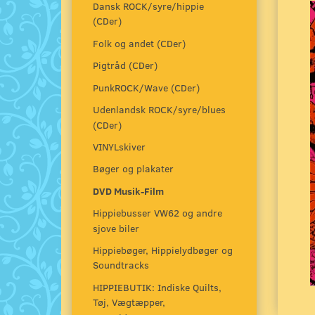
Dansk ROCK/syre/hippie
(CDer)
Folk og andet (CDer)
Pigtråd (CDer)
PunkROCK/Wave (CDer)
Udenlandsk ROCK/syre/blues
(CDer)
VINYLskiver
Bøger og plakater
DVD Musik-Film
Hippiebusser VW62 og andre
sjove biler
Hippiebøger, Hippielydbøger og
Soundtracks
HIPPIEBUTIK: Indiske Quilts,
Tøj, Vægtæpper,