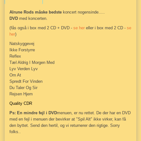
Alrune Rods måske bedste
koncert nogensinde.....
DVD
med koncerten.
(fås også i box med 2 CD + DVD -
se her
eller i box med 2 CD -
se
her
)
Natskyggevej
Ikke Forstyrre
Reflex
Tæl Aldrig I Morgen Med
Lyv Verden Lyv
Om At
Spredt For Vinden
Du Taler Og Sir
Rejsen Hjem
Quality CDR
Ps: En mindre fejl i DVD
menuen, er nu rettet. De der har en DVD
med en fejl i menuen der bevirker at "Spil Alt" ikke virker, kan få
den byttet. Send den hertil, og vi returnerer den rigtige. Sorry
folks..