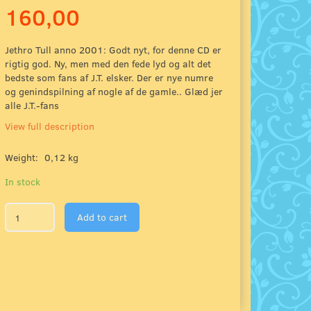
160,00
Jethro Tull anno 2001: Godt nyt, for denne CD er
rigtig god. Ny, men med den fede lyd og alt det
bedste som fans af J.T. elsker. Der er nye numre
og genindspilning af nogle af de gamle.. Glæd jer
alle J.T.-fans
View full description
Weight:
0,12 kg
In stock
Add to cart