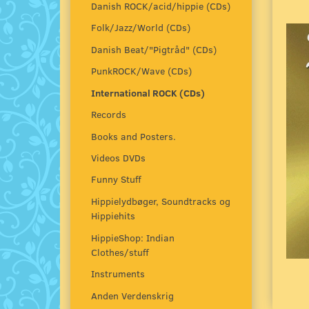
Danish ROCK/acid/hippie (CDs)
Folk/Jazz/World (CDs)
Danish Beat/"Pigtråd" (CDs)
PunkROCK/Wave (CDs)
International ROCK (CDs)
Records
Books and Posters.
Videos DVDs
Funny Stuff
Hippielydbøger, Soundtracks og
Hippiehits
HippieShop: Indian
Clothes/stuff
Instruments
Anden Verdenskrig