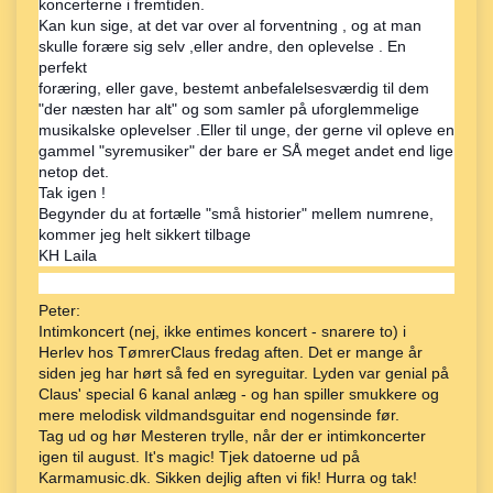
koncerterne i fremtiden.
Kan kun sige, at det var over al forventning , og at man
skulle forære sig selv ,eller andre, den oplevelse . En
perfekt
foræring, eller gave, bestemt anbefalelsesværdig til dem
"der næsten har alt" og som samler på uforglemmelige
musikalske oplevelser .Eller til unge, der gerne vil opleve en
gammel "syremusiker" der bare er SÅ meget andet end lige
netop det.
Tak igen !
Begynder du at fortælle "små historier" mellem numrene,
kommer jeg helt sikkert tilbage
KH Laila
Peter:
Intimkoncert (nej, ikke entimes koncert - snarere to) i
Herlev hos TømrerClaus fredag aften. Det er mange år
siden jeg har hørt så fed en syreguitar. Lyden var genial på
Claus' special 6 kanal anlæg - og han spiller smukkere og
mere melodisk vildmandsguitar end nogensinde før.
Tag ud og hør Mesteren trylle, når der er intimkoncerter
igen til august. It's magic! Tjek datoerne ud på
Karmamusic.dk. Sikken dejlig aften vi fik! Hurra og tak!