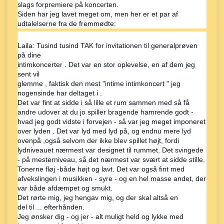
slags forpremiere på koncerten.
Siden har jeg lavet meget om, men her er et par af
udtalelserne fra de fremmødte:
Laila: Tusind tusind TAK for invitationen til generalprøven
på dine
intimkoncerter . Det var en stor oplevelse, en af dem jeg
sent vil
glemme , faktisk den mest "intime intimkoncert " jeg
nogensinde har deltaget i .
Det var fint at sidde i så lille et rum sammen med så få
andre udover at du jo spiller bragende hamrende godt -
hvad jeg godt vidste i forvejen - så var jeg meget imponeret
over lyden . Det var lyd med lyd på, og endnu mere lyd
ovenpå ,også selvom der ikke blev spillet højt, fordi
lydniveauet nærmest var designet til rummet. Det svingede
- på mesterniveau, så det nærmest var svært at sidde stille.
Tonerne fløj -både højt og lavt. Det var også fint med
afvekslingen i musikken - syre - og en hel masse andet, der
var både afdæmpet og smukt.
Det rørte mig, jeg hengav mig, og der skal altså en
del til ... efterhånden.
Jeg ønsker dig - og jer - alt muligt held og lykke med