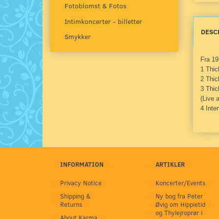
Fotoblomst & Fotos
Intimkoncerter - billetter
DESC
Smykker
Fra 19
1 Thic
2 Thic
3 Thic
(Live 
4 Inte
INFORMATION
ARTIKLER
Privacy Notice
Koncerter/Events
Shipping &
Ny bog fra Peter
Returns
Øvig om Hippietid
og Thylejroprør i
About Karma