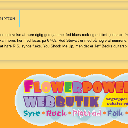
RIPTION
 en oplevelse at høre rigtig god gammel fed blues rock og sublimt guitarspil f
 kan høres her med focus på 67-69. Rod Stewart er med på nogle af numrene...
at høre R.S. synge f.eks. You Shook Me Up, men det er Jeff Becks guitarspil d