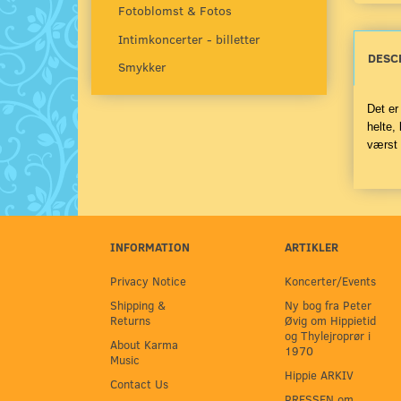
Fotoblomst & Fotos
Intimkoncerter - billetter
DESC
Smykker
Det er
helte,
værst 
INFORMATION
ARTIKLER
Privacy Notice
Koncerter/Events
Shipping &
Ny bog fra Peter
Returns
Øvig om Hippietid
og Thylejroprør i
About Karma
1970
Music
Hippie ARKIV
Contact Us
PRESSEN om