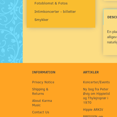
Fotoblomst & Fotos
Intimkoncerter - billetter
DESC
Smykker
En pla
allige
naturl
INFORMATION
ARTIKLER
Privacy Notice
Koncerter/Events
Shipping &
Ny bog fra Peter
Returns
Øvig om Hippietid
og Thylejroprør i
About Karma
1970
Music
Hippie ARKIV
Contact Us
PRESSEN om