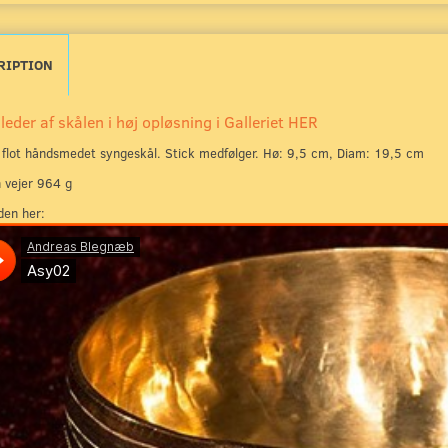
RIPTION
lleder af skålen i høj opløsning i Galleriet HER
flot håndsmedet syngeskål. Stick medfølger. Hø: 9,5 cm, Diam: 19,5 cm
 vejer 964 g
den her: