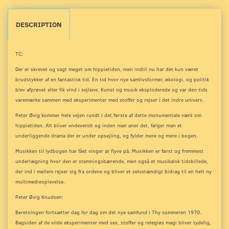
DESCRIPTION
TC:
Der er skrevet og sagt meget om hippietiden, men indtil nu har det kun været
brudstykker af en fantastisk tid. En tid hvor nye samlivsformer, økologi, og politik
blev afprøvet eller fik vind i sejlene. Kunst og musik eksploderede og var den tids
varemærke sammen med eksperimenter med stoffer og rejser i det indre univers.
Peter Øvig kommer hele vejen rundt i det første af dette monumentale værk om
hippietiden. Alt bliver endevendt og inden man aner det, følger man et
underliggende drama der er under opsejling, og fylder mere og mere i bogen.
Musikken til lydbogen har fået vinger at flyve på. Musikken er først og fremmest
underlægning hvor den er stemningsbærende, men også et musikalsk tidsbillede,
der ind i mellem rejser sig fra ordene og bliver et selvstændigt bidrag til en helt ny
multimedieoplevelse.
Peter Øvig Knudsen:
Beretningen fortsætter dag for dag om det nye samfund i Thy sommeren 1970.
Bagsiden af de vilde eksperimenter med sex, stoffer og relegiøs magi bliver tydelig,