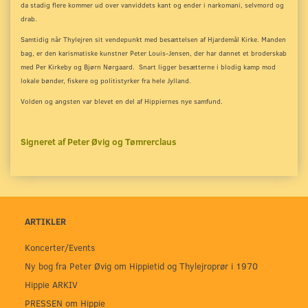
da stadig flere kommer ud over vanviddets kant og ender i narkomani, selvmord og
drab.
Samtidig når Thylejren sit vendepunkt med besættelsen af Hjardemål Kirke. Manden
bag, er den karismatiske kunstner Peter Louis-Jensen, der har dannet et broderskab
med Per Kirkeby og Bjørn Nørgaard. Snart ligger besætterne i blodig kamp mod
lokale bønder, fiskere og politistyrker fra hele Jylland.
Volden og angsten var blevet en del af Hippiernes nye samfund.
Signeret af Peter Øvig og Tømrerclaus
ARTIKLER
Koncerter/Events
Ny bog fra Peter Øvig om Hippietid og Thylejroprør i 1970
Hippie ARKIV
PRESSEN om Hippie