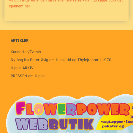
Vil du vælge en anden farve eller størrelse - kan du kigge udvalget
igennem her
ARTIKLER
Koncerter/Events
Ny bog fra Peter Øvig om Hippietid og Thylejroprør i 1970
Hippie ARKIV
PRESSEN om Hippie