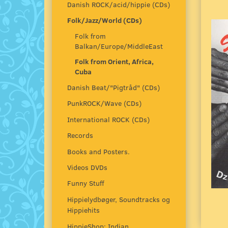
Danish ROCK/acid/hippie (CDs)
Folk/Jazz/World (CDs)
Folk from
Balkan/Europe/MiddleEast
Folk from Orient, Africa,
Cuba
Danish Beat/"Pigtråd" (CDs)
PunkROCK/Wave (CDs)
International ROCK (CDs)
Records
Books and Posters.
Videos DVDs
Funny Stuff
Hippielydbøger, Soundtracks og
Hippiehits
HippieShop: Indian