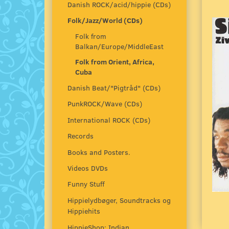
Danish ROCK/acid/hippie (CDs)
Folk/Jazz/World (CDs)
Folk from
Balkan/Europe/MiddleEast
Folk from Orient, Africa,
Cuba
Danish Beat/"Pigtråd" (CDs)
PunkROCK/Wave (CDs)
International ROCK (CDs)
Records
Books and Posters.
Videos DVDs
Funny Stuff
Hippielydbøger, Soundtracks og
Hippiehits
HippieShop: Indian