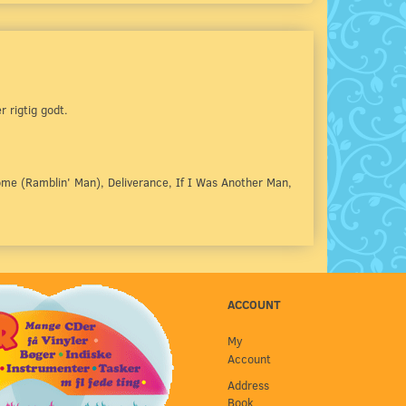
 rigtig godt.
e (Ramblin' Man), Deliverance, If I Was Another Man,
ACCOUNT
My
Account
Address
Book