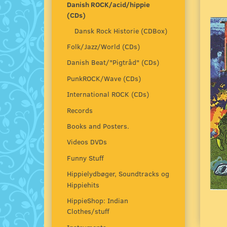
Danish ROCK/acid/hippie
(CDs)
Dansk Rock Historie (CDBox)
Folk/Jazz/World (CDs)
Danish Beat/"Pigtråd" (CDs)
PunkROCK/Wave (CDs)
International ROCK (CDs)
Records
Books and Posters.
Videos DVDs
Funny Stuff
Hippielydbøger, Soundtracks og
Hippiehits
HippieShop: Indian
Clothes/stuff