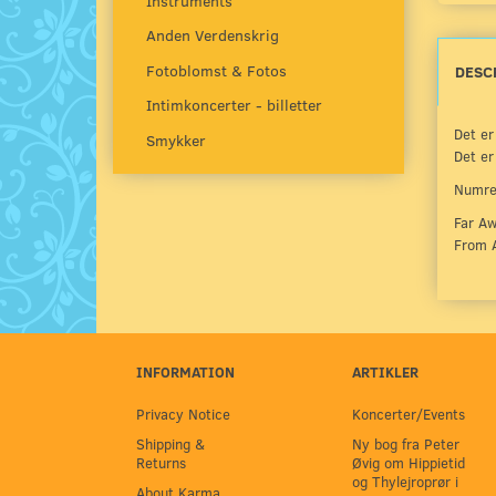
Instruments
Anden Verdenskrig
Fotoblomst & Fotos
DESC
Intimkoncerter - billetter
Det er
Smykker
Det er
Numre
Far Aw
From A
INFORMATION
ARTIKLER
Privacy Notice
Koncerter/Events
Shipping &
Ny bog fra Peter
Returns
Øvig om Hippietid
og Thylejroprør i
About Karma