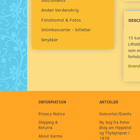
Instruments
Anden Verdenskrig
Fotoblomst & Fotos
DESC
Intimkoncerter - billetter
15 kun
Smykker
Lilhol
som er
forhol
Oversk
INFORMATION
ARTIKLER
Privacy Notice
Koncerter/Events
Shipping &
Ny bog fra Peter
Returns
Øvig om Hippietid
og Thylejroprør i
About Karma
1970