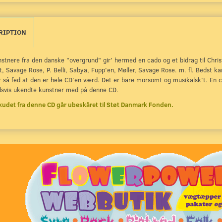
RIPTION
stnere fra den danske "overgrund" gir' hermed en cado og et bidrag til Chris
dt, Savage Rose, P. Belli, Sabya, Fupp'en, Møller, Savage Rose. m. fl. Bedst k
 så fed at den er hele CD'en værd. Det er bare morsomt og musikalsk't. En c
dsvis ukendte kunstner med på denne CD.
udet fra denne CD går ubeskåret til Støt Danmark Fonden.