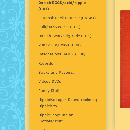
Danish ROCK/acid/hippie
(CDs)
Dansk Rock Historie (CDBox)
Folk/Jazz/World (CDs)
Danish Beat/"Pigtråd" (CDs)
PunkROCK/Wave (CDs)
International ROCK (CDs)
Records
Books and Posters.
Videos DVDs
Funny Stuff
Hippielydbøger, Soundtracks og
Hippiehits
HippieShop: Indian
Clothes/stuff